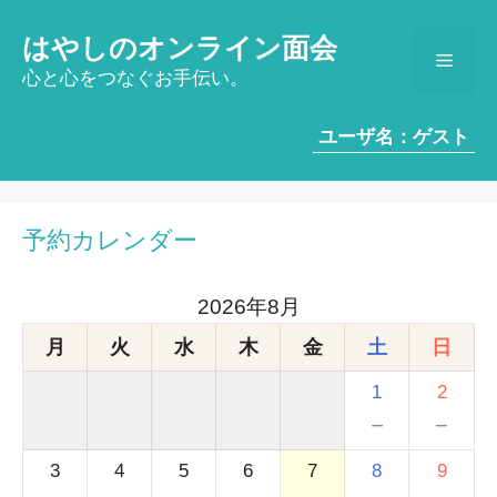
コ
ン
はやしのオンライン面会
メ
テ
心と心をつなぐお手伝い。
ン
ツ
ニ
ユーザ名：ゲスト
へ
ス
ュ
キ
ッ
予約カレンダー
ー
プ
2026年8月
月
火
水
木
金
土
日
1
2
－
－
3
4
5
6
7
8
9