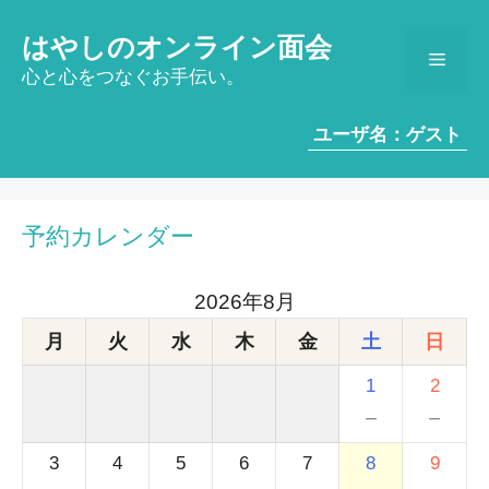
コ
ン
はやしのオンライン面会
メ
テ
心と心をつなぐお手伝い。
ン
ツ
ニ
ユーザ名：ゲスト
へ
ス
ュ
キ
ッ
予約カレンダー
ー
プ
2026年8月
月
火
水
木
金
土
日
1
2
－
－
3
4
5
6
7
8
9