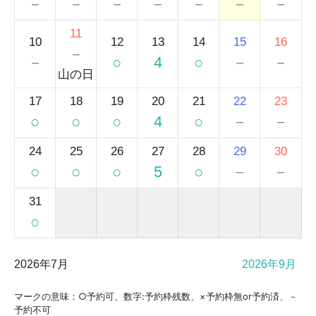
－
－
－
－
－
－
－
11
10
12
13
14
15
16
－
－
○
4
○
－
－
山の日
17
18
19
20
21
22
23
○
○
○
4
○
－
－
24
25
26
27
28
29
30
○
○
○
5
○
－
－
31
○
2026年7月
2026年9月
マークの意味：○予約可、数字:予約枠残数、×予約枠無or予約済、－
予約不可