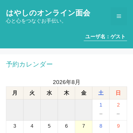
コ
ン
はやしのオンライン面会
メ
テ
心と心をつなぐお手伝い。
ン
ツ
ニ
ユーザ名：ゲスト
へ
ス
ュ
キ
ッ
予約カレンダー
ー
プ
2026年8月
月
火
水
木
金
土
日
1
2
－
－
3
4
5
6
7
8
9