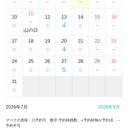
－
－
－
－
－
－
－
11
10
12
13
14
15
16
－
○
○
4
○
－
－
山の日
17
18
19
20
21
22
23
○
○
○
4
○
－
－
24
25
26
27
28
29
30
○
○
○
5
○
－
－
31
○
2026年7月
2026年9月
マークの意味：○予約可、数字:予約枠残数、×予約枠無or予約済、－
予約不可