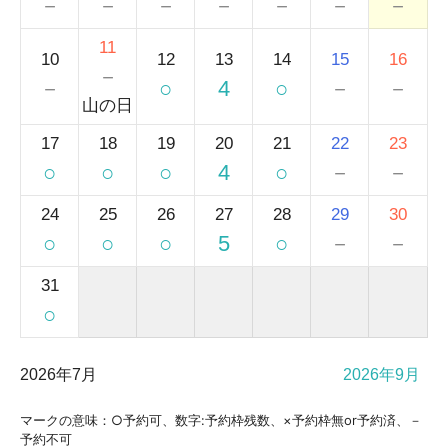
－
－
－
－
－
－
－
11
10
12
13
14
15
16
－
－
○
4
○
－
－
山の日
17
18
19
20
21
22
23
○
○
○
4
○
－
－
24
25
26
27
28
29
30
○
○
○
5
○
－
－
31
○
2026年7月
2026年9月
マークの意味：○予約可、数字:予約枠残数、×予約枠無or予約済、－
予約不可