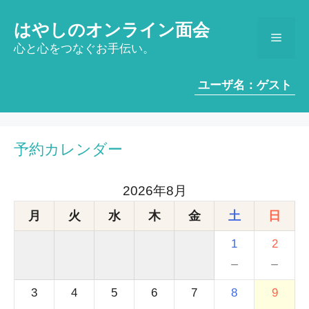
コ
ン
はやしのオンライン面会
メ
テ
心と心をつなぐお手伝い。
ン
ツ
ニ
ユーザ名：ゲスト
へ
ス
ュ
キ
ッ
予約カレンダー
ー
プ
2026年8月
月
火
水
木
金
土
日
1
2
－
－
3
4
5
6
7
8
9