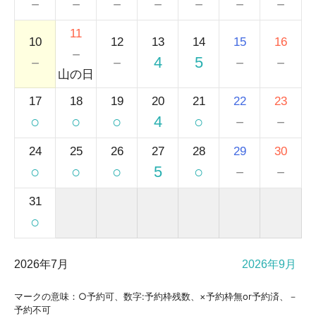
－
－
－
－
－
－
－
11
10
12
13
14
15
16
－
－
－
4
5
－
－
山の日
17
18
19
20
21
22
23
○
○
○
4
○
－
－
24
25
26
27
28
29
30
○
○
○
5
○
－
－
31
○
2026年7月
2026年9月
マークの意味：○予約可、数字:予約枠残数、×予約枠無or予約済、－
予約不可