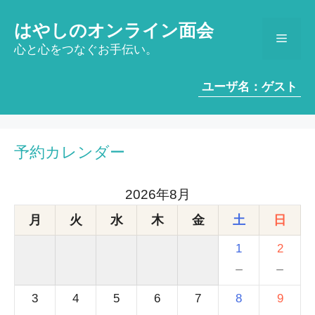
コ
ン
はやしのオンライン面会
メ
テ
心と心をつなぐお手伝い。
ン
ツ
ニ
ユーザ名：ゲスト
へ
ス
ュ
キ
ッ
予約カレンダー
ー
プ
2026年8月
月
火
水
木
金
土
日
1
2
－
－
3
4
5
6
7
8
9